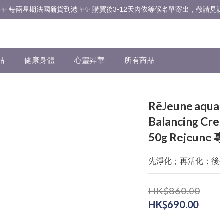
✨✨ 香港免運費 ✨✨
✨✨ 每兩星期法國新貨到港 ✨✨ 購買後3-12天內依等候名單寄出，敬請見諒
✨✨ 香港免運費 ✨✨
品
健康身體
心靈昇華
所有商品
RëJeune aquam
Balancing
50g Rejeu
先淨化；再活化；後
HK$860.00
HK$690.00