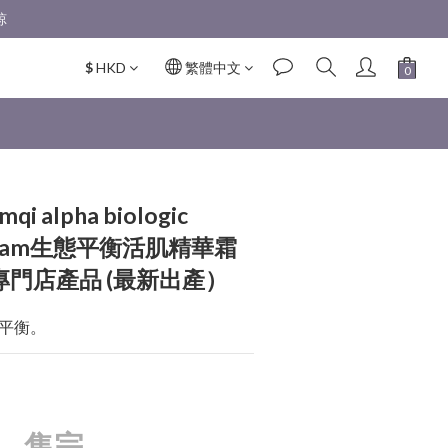
 
$
HKD
繁體中文
qi alpha biologic
 Cream生態平衡活肌精華霜
ne 專門店產品 (最新出產）
平衡。
售完