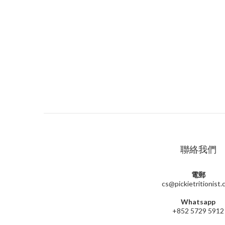
聯絡我們
電郵
cs@pickietritionist
Whatsapp
+852 5729 5912