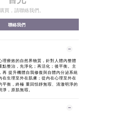
購買，請聯絡我們。
聯絡我們
心理療效的自然界物質，針對人體內整體
重點整治，先淨化；再活化；後平衡。主
，再
提升機體自我修復與自體內分泌系統
內在生理至外在肌膚；從內在心理至外在
的平衡，終極
重回恬靜無瑕、清澈明淨的
明淨，原肌無瑕。