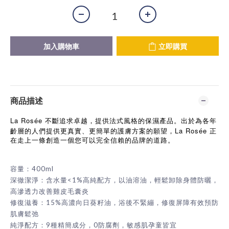
加入購物車
立即購買
商品描述
La Rosée
不斷追求卓越，提供法式風格的保濕產品。出於為各年
La Rosée
齡層的人們提供更真實、更簡單的護膚方案的願望，
正
在走上一條創造一個您可以完全信賴的品牌的道路。
容量：400ml
深徹潔淨：含水量<1%高純配方，以油溶油，輕鬆卸除身體防曬，
高滲透力改善雞皮毛囊炎
修復滋養：15%高濃向日葵籽油，浴後不緊繃，修復屏障有效預防
肌膚鬆弛
純淨配方：9種精簡成分，0防腐劑，敏感肌孕童皆宜