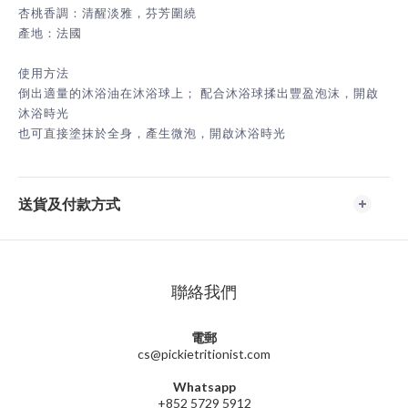
杏桃香調：清醒淡雅，芬芳圍繞
產地：法國
使用方法
倒出適量的沐浴油在沐浴球上； 配合沐浴球揉出豐盈泡沫，開啟
沐浴時光
也可直接塗抹於全身，產生微泡，開啟沐浴時光
送貨及付款方式
聯絡我們
電郵
cs@pickietritionist.com
Whatsapp
+852 5729 5912