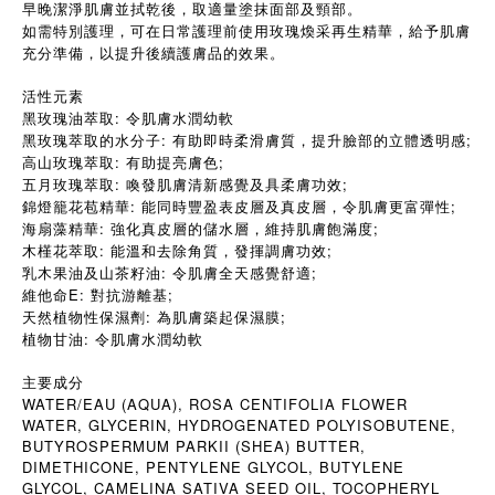
早晚潔淨肌膚並拭乾後，取適量塗抹面部及頸部。
如需特別護理，可在日常護理前使用玫瑰煥采再生精華，給予肌膚
充分準備，以提升後續護膚品的效果。
活性元素
黑玫瑰油萃取: 令肌膚水潤幼軟
黑玫瑰萃取的水分子: 有助即時柔滑膚質，提升臉部的立體透明感;
高山玫瑰萃取: 有助提亮膚色;
五月玫瑰萃取: 喚發肌膚清新感覺及具柔膚功效;
錦燈籠花苞精華: 能同時豐盈表皮層及真皮層，令肌膚更富彈性;
海扇藻精華: 強化真皮層的儲水層，維持肌膚飽滿度;
木槿花萃取: 能溫和去除角質，發揮調膚功效;
乳木果油及山茶籽油: 令肌膚全天感覺舒適;
維他命E: 對抗游離基;
天然植物性保濕劑: 為肌膚築起保濕膜;
植物甘油: 令肌膚水潤幼軟
主要成分
WATER/EAU (AQUA), ROSA CENTIFOLIA FLOWER
WATER, GLYCERIN, HYDROGENATED POLYISOBUTENE,
BUTYROSPERMUM PARKII (SHEA) BUTTER,
DIMETHICONE, PENTYLENE GLYCOL, BUTYLENE
GLYCOL, CAMELINA SATIVA SEED OIL, TOCOPHERYL