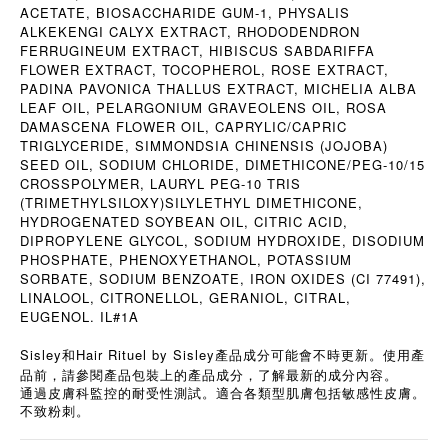
ACETATE, BIOSACCHARIDE GUM-1, PHYSALIS
ALKEKENGI CALYX EXTRACT, RHODODENDRON
FERRUGINEUM EXTRACT, HIBISCUS SABDARIFFA
FLOWER EXTRACT, TOCOPHEROL, ROSE EXTRACT,
PADINA PAVONICA THALLUS EXTRACT, MICHELIA ALBA
LEAF OIL, PELARGONIUM GRAVEOLENS OIL, ROSA
DAMASCENA FLOWER OIL, CAPRYLIC/CAPRIC
TRIGLYCERIDE, SIMMONDSIA CHINENSIS (JOJOBA)
SEED OIL, SODIUM CHLORIDE, DIMETHICONE/PEG-10/15
CROSSPOLYMER, LAURYL PEG-10 TRIS
(TRIMETHYLSILOXY)SILYLETHYL DIMETHICONE,
HYDROGENATED SOYBEAN OIL, CITRIC ACID,
DIPROPYLENE GLYCOL, SODIUM HYDROXIDE, DISODIUM
PHOSPHATE, PHENOXYETHANOL, POTASSIUM
SORBATE, SODIUM BENZOATE, IRON OXIDES (CI 77491),
LINALOOL, CITRONELLOL, GERANIOL, CITRAL,
EUGENOL. IL#1A
Sisley和Hair Rituel by Sisley產品成分可能會不時更新。使用產
品前，請參閱產品包裝上的產品成分，了解最新的成分內容。
通過皮膚科監控的耐受性測試。適合各類型肌膚包括敏感性皮膚。
不致粉刺。