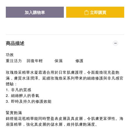
加入購物車
立即購買
商品描述
功效
重注活力
回復年輕
保濕
修護
玫瑰煥采精華水凝霜適合用於日常肌膚護理，令面龐煥現充盈飽
滿，膚質水漾潤澤。延續玫瑰煥采系列帶來的細緻修護與非凡感官
體驗：
1. 非凡的質感
2. 細緻醉人的香氣
3. 即時及持久的修護效能
緊實飽滿
錦燈籠花苞精華能同時豐盈表皮層及真皮層，令肌膚更富彈性。海
扇藻精華，強化真皮層的儲水層，維持肌膚飽滿度。