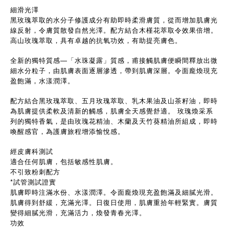
細滑光澤
黑玫瑰萃取的水分子修護成分有助即時柔滑膚質，從而增加肌膚光
線反射，令膚質散發自然光澤。配方結合木槿花萃取令效果倍增。
高山玫瑰萃取，具有卓越的抗氧功效，有助提亮膚色。
全新的獨特質感—「水珠凝露」質感，甫接觸肌膚便瞬間釋放出微
細水分粒子，由肌膚表面逐層滲透，帶到肌膚深層。令面龐煥現充
盈飽滿，水漾潤澤。
配方結合黑玫瑰萃取、五月玫瑰萃取、乳木果油及山茶籽油，即時
為肌膚提供柔軟及清新的觸感，肌膚全天感覺舒適。 玫瑰煥采系
列的獨特香氣，是由玫瑰花精油、木蘭及天竹葵精油所組成，即時
喚醒感官，為護膚旅程增添愉悅感。
經皮膚科測試
適合任何肌膚，包括敏感性肌膚。
不引致粉刺配方
*試管測試證實
肌膚即時注滿水份、水漾潤澤。令面龐煥現充盈飽滿及細膩光滑。
肌膚得到舒緩，充滿光澤。日復日使用，肌膚重拾年輕緊實。膚質
變得細膩光滑，充滿活力，煥發青春光澤。
功效