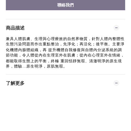
聯絡我們
商品描述
兼具人體肌膚、生理與心理療效的自然界物質，針對人體內整體性
生態污染問題而作出重點整治，先淨化；再活化；後平衡。主要淨
化機體內腺體組織，再
提升機體自我修復與自體內分泌系統的調
節功能，令人體從內在生理至外在肌膚；從內在心理至外在情緒，
都能取得生態上的平衡，終極
重回恬靜無瑕、清澈明淨的原生境
界，體驗…原生明淨，原肌無瑕。
了解更多