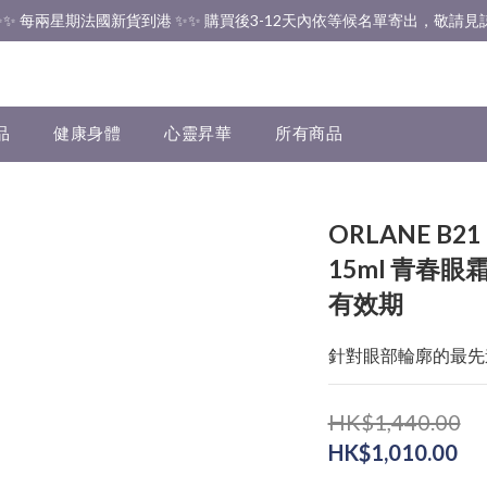
✨✨ 香港免運費 ✨✨
✨✨ 每兩星期法國新貨到港 ✨✨ 購買後3-12天內依等候名單寄出，敬請見諒
✨✨ 香港免運費 ✨✨
品
健康身體
心靈昇華
所有商品
ORLANE B21
15ml 青春眼
有效期
針對眼部輪廓的最先
HK$1,440.00
HK$1,010.00