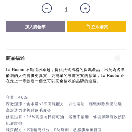
加入購物車
立即購買
商品描述
La Rosée
不斷追求卓越，提供法式風格的保濕產品。出於為各年
La Rosée
齡層的人們提供更真實、更簡單的護膚方案的願望，
正
在走上一條創造一個您可以完全信賴的品牌的道路。
容量：400ml
深徹潔淨：含水量<1%高純配方，以油溶油，輕鬆卸除身體防曬，
高滲透力改善雞皮毛囊炎
修復滋養：15%高濃向日葵籽油，浴後不緊繃，修復屏障有效預防
肌膚鬆弛
純淨配方：9種精簡成分，0防腐劑，敏感肌孕童皆宜