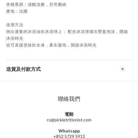
杏桃香調：清醒淡雅，芬芳圍繞
產地：法國
使用方法
倒出適量的沐浴油在沐浴球上； 配合沐浴球揉出豐盈泡沫，開啟
沐浴時光
也可直接塗抹於全身，產生微泡，開啟沐浴時光
送貨及付款方式
聯絡我們
電郵
cs@pickietritionist.com
Whatsapp
+852 5729 5912