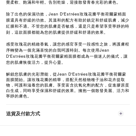
覺柔軟、飽滿和年輕。告別乾燥，迎接散發青春光彩的膚色。
除了出色的保濕功效，Jean D'Estrées玫瑰花瓣平衡荷爾蒙精面
膜還具有舒緩的功效。其溫和的配方有助於鎮定和舒緩肌膚，減少
紅腫和不適。不管您的肌膚是否敏感，還是只是希望享受寧靜的時
刻，這款面膜都能為您的肌膚提供舒緩和舒適的效果。
感受玫瑰花的精緻香氣，讓您的感官享受一段感性之旅，將護膚程
序轉變為一個充滿喜悅的自我呵護時刻。每次使用Jean
D'Estrées玫瑰花瓣平衡荷爾蒙精面膜都成為一個迷人的儀式，讓
您的肌膚恢復活力，提升心靈。
Jean D'Estrées
解鎖您肌膚的光彩潛能，從
玫瑰花瓣平衡荷爾蒙
面膜開始。讓玫瑰花瓣的精華，搭配天然植物種子油和花卉提取
物，呵護和滋養您的肌膚。享受富含抗氧化劑的配方，促進膠原蛋
白生成，同時享受保濕和舒緩的效果。擁抱一個散發美麗、活力和
寧靜的膚色。
送貨及付款方式