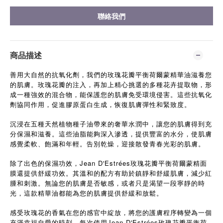
聯絡我們
商品描述
善用大自然的抗氧化劑，我們的玫瑰花瓣平衡荷爾蒙精華油滋養您
的肌膚。玫瑰花瓣的注入，再加上精心挑選的多種花卉提取物，形
成一種強效的混合物，能保護您的肌膚免受環境侵害。這些抗氧化
劑協同作用，促進膠原蛋白生成，恢復肌膚彈性和緊致度。
沉浸在五種天然植物種子油帶來的奢華水潤中，讓您的肌膚得到充
分保濕和滋養。這些油脂能夠深入滲透，提供豐富的水分，使肌膚
感覺柔軟、飽滿和年輕。告別乾燥，迎接散發青春光彩的肌膚。
除了出色的保濕功效，Jean D'Estrées玫瑰花瓣平衡荷爾蒙精面
膜還提供舒緩功效。其溫和的配方有助於鎮靜和舒緩肌膚，減少紅
腫和刺激。無論您的肌膚是否敏感，或者只是渴望一段寧靜的時
光，這款精華油都能為您的肌膚提供舒緩和放鬆。
感受玫瑰花的香氣在您的感官中綻放，將您的護膚程序轉變為一個
充滿幸福自愛的時刻。每次使用Jean D'Estrées玫瑰花瓣平衡荷