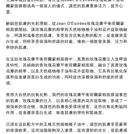
爾蒙面膜都成為一個迷人的儀式，讓您的肌膚重焕活力，提升心
靈。
解鎖您肌膚的光彩潛能，從Jean D'Estrées玫瑰花瓣平衡荷爾蒙
精面膜開始。讓玫瑰花瓣的精華與天然植物種子油和花卉提取物融
合，呵護和滋養您的肌膚。享受富含抗氧化劑的配方，促進膠原蛋
白生成，同時享受保濕和舒緩的好處。擁抱一個散發美麗、活力和
寧靜的肌膚。
在這款玫瑰花瓣平衡荷爾蒙精面膜中，真實的玫瑰花瓣注入並釋放
其特性。其細緻的香玫瑰花瓣平衡荷爾蒙精面膜，融合了真實玫瑰
花瓣的精華，以及天然植物種子油和花卉提取物。它具有抗氧化保
護和促進膠原蛋白生成的功效，同時提供深層保濕和舒緩的舒適
感。
善用大自然的抗氧化劑，我們的玫瑰花瓣平衡荷爾蒙精面膜滋養您
的肌膚。玫瑰花瓣的注入，以及精心挑選的花卉提取物，形成了一
個強效的混合物，保護您的肌膚免受環境侵害。這些抗氧化劑協同
作用，促進膠原蛋白生成，恢復肌膚的彈性和緊緻度。
沉浸在這款配方中的五種天然植物種子油中，讓您的肌膚享受豪華
的保濕效果。這些油脂能夠深入滲透，提供濃郁的水分，使肌膚感