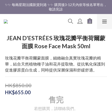
✨✨ 每兩星期法國新貨到港 ✨✨ 購買後3-12天內依等候名單寄出，
✨✨ 香港免運費 ✨✨
敬請見諒 
✨✨ 香港免運費 ✨✨
JEAN D'ESTRÉES 玫瑰花瓣平衡荷爾蒙
面膜 Rose Face Mask 50ml
玫瑰花瓣平衡荷爾蒙面膜，細緻融合真實玫瑰花瓣的精
華，結合天然植物種子油和花卉提取物。從抗氧化保護到
促進膠原蛋白生成，同時提供深層保濕和舒緩舒適。
HK$850.00
HK$655.00
售完
若想購買，請聯絡我們。